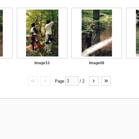
Image33
Image08
Page
/
2