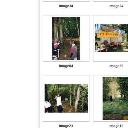
Image34
Image24
Image04
Image39
Image23
Image12