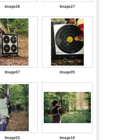
Image26
Image27
Image07
Image05
Image02
Image10