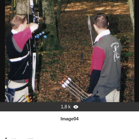
1,8 k

Image04