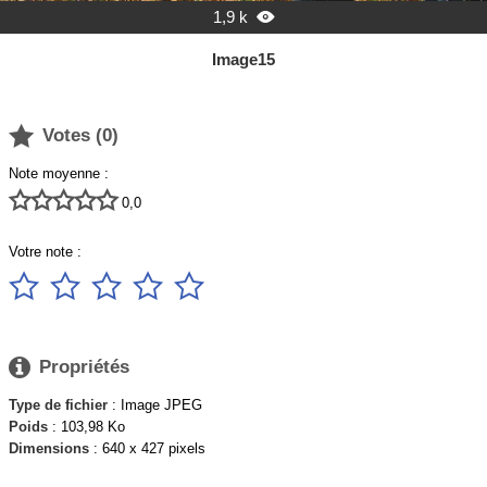
1,9 k

Image15

Votes (
0
)
Note moyenne :





0,0
Votre note :






Propriétés
Type de fichier
: Image JPEG
Poids
: 103,98 Ko
Dimensions
: 640 x 427 pixels