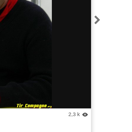

2,3 k
