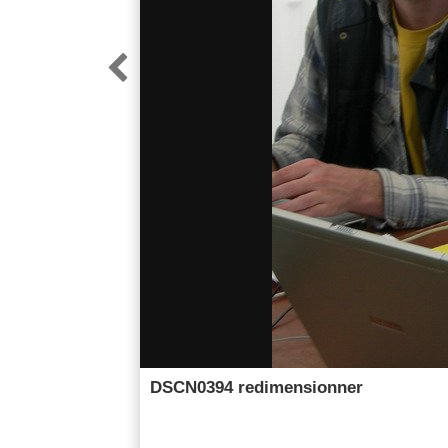

DSCN0394 redimensionner