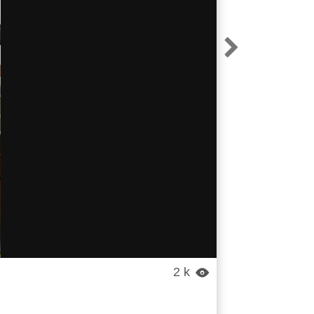

2 k
