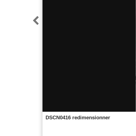

DSCN0416 redimensionner