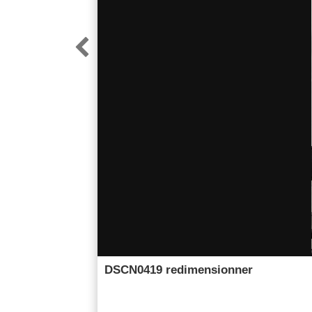

DSCN0419 redimensionner