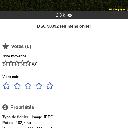
2,3 k

DSCN0392 redimensionner

Votes (
0
)
Note moyenne :





0,0
Votre note :






Propriétés
Type de fichier
: Image JPEG
Poids
: 102,7 Ko