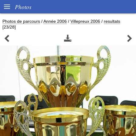

Photos
Photos de parcours
/
Année 2006
/
Villepreux 2006
/
resultats
[23/28]


