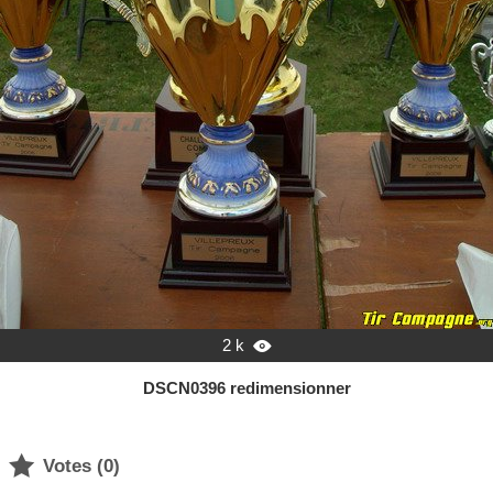
2 k

DSCN0396 redimensionner

Votes (
0
)