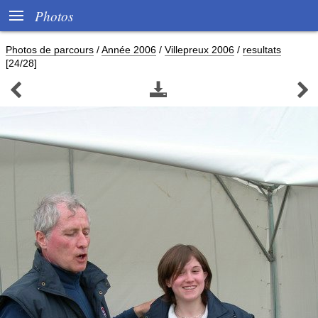

Photos
Photos de parcours
/
Année 2006
/
Villepreux 2006
/
resultats
[24/28]


