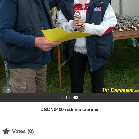
1,9 k

DSCN0400 redimensionner

Votes (
0
)