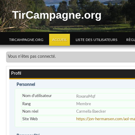
TirCampagne.org
TIRCAMPAGNE.ORG
ACCUEIL
LISTE DES UTILISATEURS
RÈG
Vous n'êtes pas connecté.
Profil
Personnel
Nom d'utilisateur
RoxanaMqf
Rang
Membre
Nom réel
Carmella Baecker
Site Web
https://jon-hermansen.com/aol-mai