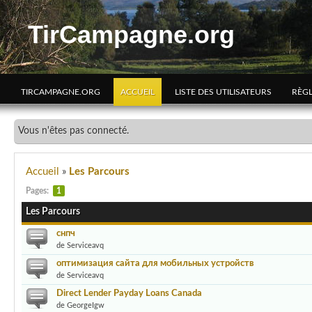
TirCampagne.org
TIRCAMPAGNE.ORG
ACCUEIL
LISTE DES UTILISATEURS
RÈG
Vous n'êtes pas connecté.
Accueil
»
Les Parcours
Pages:
1
Les Parcours
снпч
de Serviceavq
оптимизация сайта для мобильных устройств
de Serviceavq
Direct Lender Payday Loans Canada
de GeorgeIgw