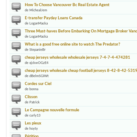
How To Choose Vancouver Bc Real Estate Agent
de MichealJem
E-transfer Payday Loans Canada
de LoganMacka
Three Must-haves Before Embarking On Mortgage Broker Van
de LoganMacka
What is a good free online site to watch The Predator?
de StepanieBr
cheap jerseys wholesale wholesale jerseys 7-4-7-4-474281
de xjckwOGzE4
cheap jerseys wholesale cheap football jerseys 8-42-8-42-531
de dBelmSGIWt
Cordes sur Ciel
de bonna
Clisson
de Patrick
Le Campagne nouvelle formule
de curly13
Les pieux
de hoyty
Pétition