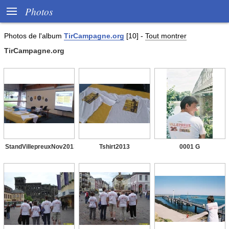

Photos
Photos de l'album
TirCampagne.org
[10]
-
Tout montrer
TirCampagne.org
StandVillepreuxNov2013
Tshirt2013
0001 G