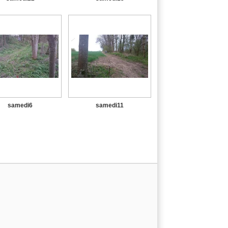
samedi6
samedi11