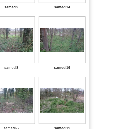
samedi9
samedi14
samedi3
samedi16
samedi22
samedi15