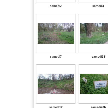
samedi2
samedi4
samedi7
samedi24
samedi12
samedi20b