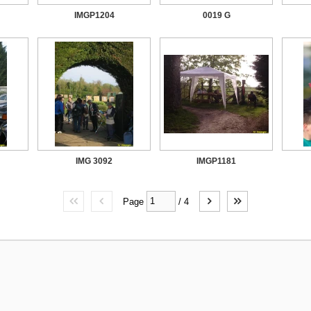
IMGP1204
0019 G
IMG 3092
IMGP1181
Page
/
4