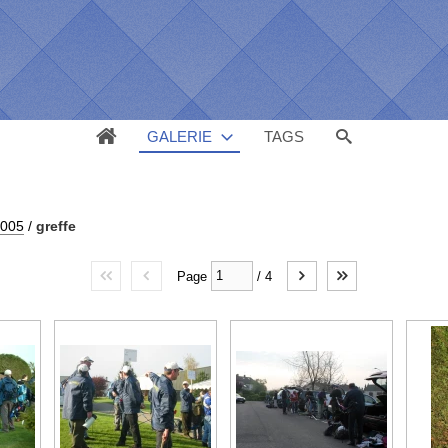
GALERIE
TAGS
2005
/
greffe
Page
/
4