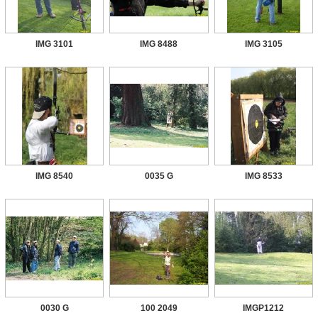
IMG 3101
IMG 8488
IMG 3105
IMG 8540
0035 G
IMG 8533
0030 G
100 2049
IMGP1212