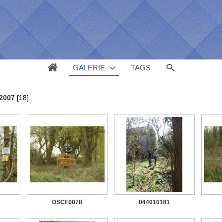
GALERIE
TAGS
 2007
[18]
DSCF0078
044010181