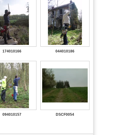
174010166
044010186
094010157
DSCF0054