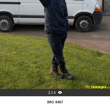
2,1 k

IMG 8467