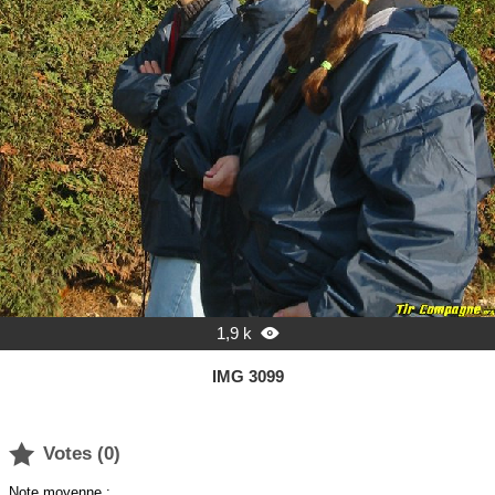
1,9 k

IMG 3099

Votes (
0
)
Note moyenne :