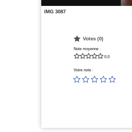
IMG 3087

Votes (
0
)
Note moyenne :





0,0
Votre note :




