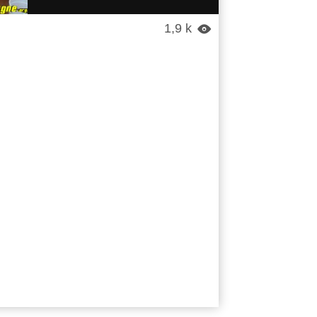
1,9 k
