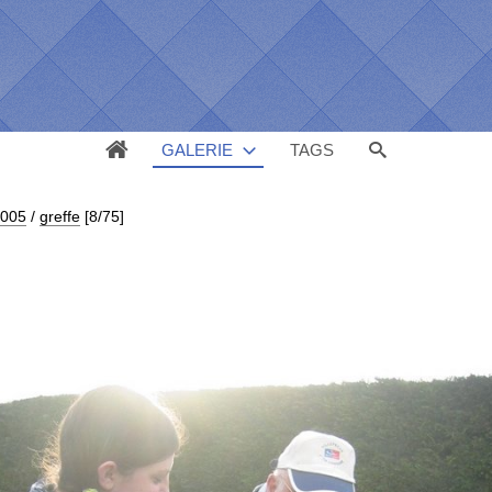
GALERIE
TAGS
2005
/
greffe
[8/75]