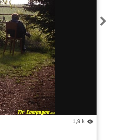

1,9 k
