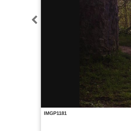

IMGP1181