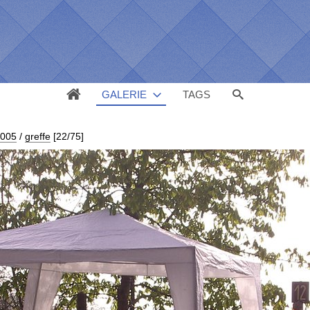
GALERIE
TAGS
2005
/
greffe
[22/75]